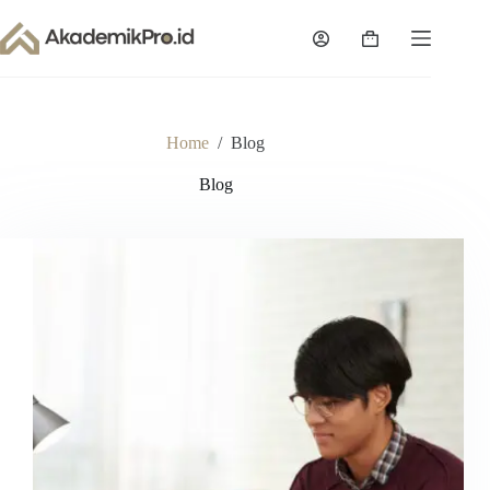
Skip
to
Shopping
content
cart
Home
/
Blog
Blog