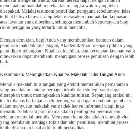
khawatir mengenai waktu, karena mereka dapat dengan mudah
mendapatkan makalah mereka dalam jangka waktu yang telah
disepakati. Melalui testimoni positif dari pengguna sebelumnya, jelas
terlihat bahwa banyak yang telah merasakan manfaat dan kepuasan
atas layanan yang diberikan, sehingga menambah kepercayaan bagi
calon pengguna yang tertarik untuk mencoba.
Dengan demikian, bagi Anda yang membutuhkan bantuan dalam
penulisan makalah tulis tangan, AkademikPro.id menjadi pilihan yang
patut dipertimbangkan. Kualitas, keahlian, dan kecepatan layanan yang
ditawarkan dapat membantu menavigasi proses penulisan dengan lebih
baik.
Kesimpulan: Meningkatkan Kualitas Makalah Tulis Tangan Anda
Menulis makalah tulis tangan yang efektif memerlukan pemahaman
yang mendalam tentang berbagai teknik dan strategi yang dapat
diterapkan untuk meningkatkan kualitas tulisan. Sepanjang artikel ini,
telah dibahas berbagai aspek penting yang dapat membantu pembaca
dalam menyusun makalah yang tidak hanya informatif tetapi juga
menarik. Salah satu poin utama adalah pentingnya perencanaan
sebelum memulai menulis. Menyusun kerangka adalah langkah vital
yang membantu menjaga fokus dan alur penulisan, membuat proses
lebih efisien dan hasil akhir lebih berkualitas.