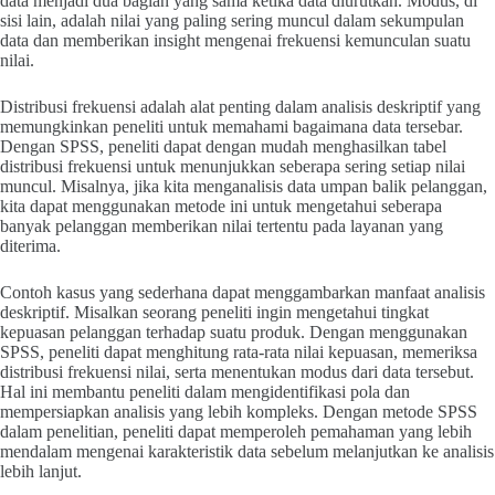
data menjadi dua bagian yang sama ketika data diurutkan. Modus, di
sisi lain, adalah nilai yang paling sering muncul dalam sekumpulan
data dan memberikan insight mengenai frekuensi kemunculan suatu
nilai.
Distribusi frekuensi adalah alat penting dalam analisis deskriptif yang
memungkinkan peneliti untuk memahami bagaimana data tersebar.
Dengan SPSS, peneliti dapat dengan mudah menghasilkan tabel
distribusi frekuensi untuk menunjukkan seberapa sering setiap nilai
muncul. Misalnya, jika kita menganalisis data umpan balik pelanggan,
kita dapat menggunakan metode ini untuk mengetahui seberapa
banyak pelanggan memberikan nilai tertentu pada layanan yang
diterima.
Contoh kasus yang sederhana dapat menggambarkan manfaat analisis
deskriptif. Misalkan seorang peneliti ingin mengetahui tingkat
kepuasan pelanggan terhadap suatu produk. Dengan menggunakan
SPSS, peneliti dapat menghitung rata-rata nilai kepuasan, memeriksa
distribusi frekuensi nilai, serta menentukan modus dari data tersebut.
Hal ini membantu peneliti dalam mengidentifikasi pola dan
mempersiapkan analisis yang lebih kompleks. Dengan metode SPSS
dalam penelitian, peneliti dapat memperoleh pemahaman yang lebih
mendalam mengenai karakteristik data sebelum melanjutkan ke analisis
lebih lanjut.