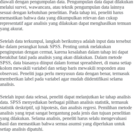
diawali dengan pengumpulan data. Pengumpulan data dapat dilakukan
melalui survei, wawancara, atau teknik pengumpulan data lainnya
sesuai dengan kebutuhan penelitian. Pada tahap ini, peneliti harus
memastikan bahwa data yang dikumpulkan relevan dan cukup
representatif agar analisis yang dilakukan dapat menghasilkan temuan
yang akurat.
Setelah data terkumpul, langkah berikutnya adalah input data tersebut
ke dalam perangkat lunak SPSS. Penting untuk melakukan
penginputan dengan cermat, karena kesalahan dalam tahap ini dapat
berakibat fatal pada analisis yang akan dilakukan. Dalam metode
SPSS, data biasanya diinput dalam format spreadsheet, di mana setiap
kolom mewakili variabel dan setiap baris mewakili responden atau
observasi. Peneliti juga perlu menyusun data dengan benar, termasuk
memberikan label pada variabel agar mudah diidentifikasi selama
analisis.
Setelah input data selesai, peneliti dapat melanjutkan ke tahap analisis
data. SPSS menyediakan berbagai pilihan analisis statistik, termasuk
statistik deskriptif, uji hipotesis, dan analisis regresi. Pemilihan metode
analisis yang tepat sangat bergantung pada jenis dan tujuan penelitian
yang dilakukan. Selama analisis, peneliti harus selalu mengevaluasi
hasil dan memastikan bahwa semua asumsi yang diperlukan untuk
setiap analisis dipatuhi.