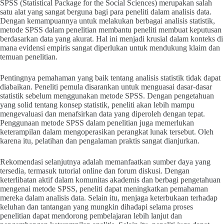
SPSS (Statistical Package for the Social Sciences) merupakan salah
satu alat yang sangat berguna bagi para peneliti dalam analisis data.
Dengan kemampuannya untuk melakukan berbagai analisis statistik,
metode SPSS dalam penelitian membantu peneliti membuat keputusan
berdasarkan data yang akurat. Hal ini menjadi krusial dalam konteks di
mana evidensi empiris sangat diperlukan untuk mendukung klaim dan
temuan penelitian.
Pentingnya pemahaman yang baik tentang analisis statistik tidak dapat
diabaikan. Peneliti pemula disarankan untuk menguasai dasar-dasar
statistik sebelum menggunakan metode SPSS. Dengan pengetahuan
yang solid tentang konsep statistik, peneliti akan lebih mampu
mengevaluasi dan menafsirkan data yang diperoleh dengan tepat.
Penggunaan metode SPSS dalam penelitian juga memerlukan
keterampilan dalam mengoperasikan perangkat lunak tersebut. Oleh
karena itu, pelatihan dan pengalaman praktis sangat dianjurkan.
Rekomendasi selanjutnya adalah memanfaatkan sumber daya yang
tersedia, termasuk tutorial online dan forum diskusi. Dengan
keterlibatan aktif dalam komunitas akademis dan berbagi pengetahuan
mengenai metode SPSS, peneliti dapat meningkatkan pemahaman
mereka dalam analisis data. Selain itu, menjaga keterbukaan terhadap
keluhan dan tantangan yang mungkin dihadapi selama proses
penelitian dapat mendorong pembelajaran lebih lanjut dan