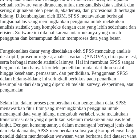
sebuah software yang dirancang untuk menganalisis data statistik dan
sering digunakan oleh peneliti, akademisi, dan profesional di berbagai
bidang. Dikembangkan oleh IBM, SPSS menawarkan berbagai
fungsionalitas yang memungkinkan pengguna untuk melakukan
analisis statistik yang kompleks dengan cara yang lebih sederhana dan
efisien. Software ini dikenal karena antarmukanya yang ramah
pengguna dan kemampuan dalam memproses data yang besar.
Fungsionalitas dasar yang disediakan oleh SPSS mencakup analisis
deskriptif, prosedur regresi, analisis varians (ANOVA), chi-square test,
serta berbagai metode statistik lainnya. Hal ini membuat SPSS sangat
berguna dalam banyak konteks penelitian, mulai dari ilmu sosial
hingga kesehatan, pemasaran, dan pendidikan. Penggunaan SPSS
dalam bidang-bidang ini seringkali berfokus pada penarikan
kesimpulan dari data yang diperoleh melalui survey, eksperimen, atau
pengamatan.
Selain itu, dalam proses pembersihan dan pengolahan data, SPSS
menawarkan fitur-fitur yang memungkinkan pengguna untuk
menangani data yang hilang, mengubah variabel, serta melakukan
transformasi data yang diperlukan sebelum melakukan analisis lebih
lanjut. Dengan kemampuannya dalam menangani berbagai jenis data
dan teknik analitis, SPSS memberikan solusi yang komprehensif bagi
peneliti dalam mendapatkan wawasan yang berharga dari dataset yang