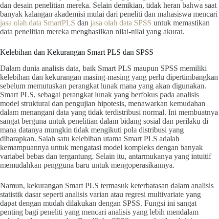
dan desain penelitian mereka. Selain demikian, tidak heran bahwa saat
banyak kalangan akademisi mulai dari peneliti dan mahasiswa mencari
jasa olah data SmartPLS
dan
jasa olah data SPSS
untuk memastikan
data penelitian mereka menghasilkan nilai-nilai yang akurat.
Kelebihan dan Kekurangan Smart PLS dan SPSS
Dalam dunia analisis data, baik Smart PLS maupun SPSS memiliki
kelebihan dan kekurangan masing-masing yang perlu dipertimbangkan
sebelum memutuskan perangkat lunak mana yang akan digunakan.
Smart PLS, sebagai perangkat lunak yang berfokus pada analisis
model struktural dan pengujian hipotesis, menawarkan kemudahan
dalam menangani data yang tidak terdistribusi normal. Ini membuatnya
sangat berguna untuk penelitian dalam bidang sosial dan perilaku di
mana datanya mungkin tidak mengikuti pola distribusi yang
diharapkan. Salah satu kelebihan utama Smart PLS adalah
kemampuannya untuk mengatasi model kompleks dengan banyak
variabel bebas dan tergantung. Selain itu, antarmukanya yang intuitif
memudahkan pengguna baru untuk mengoperasikannya.
Namun, kekurangan Smart PLS termasuk keterbatasan dalam analisis
statistik dasar seperti analisis varian atau regresi multivariate yang
dapat dengan mudah dilakukan dengan SPSS. Fungsi ini sangat
penting bagi peneliti yang mencari analisis yang lebih mendalam