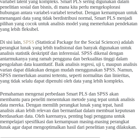
variabel latent yang kompleks. Smart PLS sering digunakan dalam
penelitian sosial dan bisnis, di mana kita perlu mengeksplorasi
hubungan antara variabel-variabel tersebut. Dengan kemampuan untuk
menangani data yang tidak berdistribusi normal, Smart PLS menjadi
pilihan yang cocok untuk analisis model yang memerlukan pendekatan
yang lebih fleksibel.
Di sisi lain,
SPSS
(Statistical Package for the Social Sciences) adalah
perangkat lunak yang lebih tradisional dan banyak digunakan untuk
analisis statistik deskriptif dan inferensial. SPSS dikenal dengan
antarmukanya yang ramah pengguna dan berkualitas tinggi dalam
pengolahan data kuantitatif. Baik analisis regresi, uji t, maupun analisis
varian dapat dilakukan dengan mudah menggunakan SPSS. Namun,
SPSS memerlukan asumsi tertentu, seperti normalitas dan linieritas,
yang tidak selalu dapat dipenuhi oleh data yang lebih kompleks.
Pemahaman mengenai perbedaan Smart PLS dan SPSS akan
membantu para peneliti menentukan metode yang tepat untuk analisis
data mereka. Dengan memilih perangkat lunak yang tepat, hasil
analisis akan lebih relevan dan bermanfaat dalam membuat keputusan
berdasarkan data. Oleh karenanya, penting bagi pengguna untuk
mempelajari spesifikasi dan kemampuan masing-masing perangkat
lunak agar dapat mengoptimalkan hasil dari penelitian yang dilakukan.