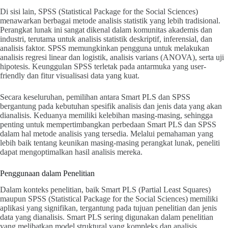
Di sisi lain, SPSS (Statistical Package for the Social Sciences)
menawarkan berbagai metode analisis statistik yang lebih tradisional.
Perangkat lunak ini sangat dikenal dalam komunitas akademis dan
industri, terutama untuk analisis statistik deskriptif, inferensial, dan
analisis faktor. SPSS memungkinkan pengguna untuk melakukan
analisis regresi linear dan logistik, analisis varians (ANOVA), serta uji
hipotesis. Keunggulan SPSS terletak pada antarmuka yang user-
friendly dan fitur visualisasi data yang kuat.
Secara keseluruhan, pemilihan antara Smart PLS dan SPSS
bergantung pada kebutuhan spesifik analisis dan jenis data yang akan
dianalisis. Keduanya memiliki kelebihan masing-masing, sehingga
penting untuk mempertimbangkan perbedaan Smart PLS dan SPSS
dalam hal metode analisis yang tersedia. Melalui pemahaman yang
lebih baik tentang keunikan masing-masing perangkat lunak, peneliti
dapat mengoptimalkan hasil analisis mereka.
Penggunaan dalam Penelitian
Dalam konteks penelitian, baik Smart PLS (Partial Least Squares)
maupun SPSS (Statistical Package for the Social Sciences) memiliki
aplikasi yang signifikan, tergantung pada tujuan penelitian dan jenis
data yang dianalisis. Smart PLS sering digunakan dalam penelitian
yang melibatkan model struktural yang kompleks dan analisis