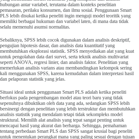
hubungan antar variabel, terutama dalam konteks penelitian
pemasaran, perilaku konsumen, dan ilmu sosial. Penggunaan Smart
PLS lebih disukai ketika peneliti ingin menguji model teoritik yang
memiliki berbagai hukuman dan variabel laten, di mana data tidak
selalu memenuhi asumsi normalitas.
Sebaliknya, SPSS lebih cocok digunakan dalam analisis deskriptif,
pengujian hipotesis dasar, dan analisis data kuantitatif yang
membutuhkan eksplorasi statistik. SPSS menyediakan alat yang kuat
untuk pengolahan data dari survei, serta teknik analisis multivariat
seperti ANOVA, regresi linier, dan analisis faktor. Penelitian yang
memerlukan analisis varians atau membandingkan kelompok sering
kali menggunakan SPSS, karena kemudahan dalam interpretasi hasil
dan pelaporan statistik yang jelas.
Situasi ideal untuk penggunaan Smart PLS adalah ketika peneliti
berfokus pada pengembangan model atau teori baru yang tidak
sepenuhnya dibuktikan oleh data yang ada, sedangkan SPSS lebih
bersinergi dengan penelitian yang lebih terstruktur dan membutuhkan
analisis statistik yang mendalam tetapi tidak sekompleks model
struktural. Memilih alat analisis yang tepat sangat penting untuk
mencapai hasil yang akurat dan berharga. Sehingga, pemahaman
tentang perbedaan Smart PLS dan SPSS sangat krusial bagi peneliti
untuk menentukan perangkat mana yang paling sesuai dengan tujuan