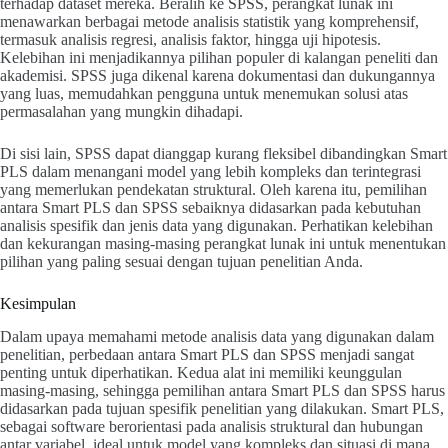
terhadap dataset mereka. Beralih ke SPSS, perangkat lunak ini
menawarkan berbagai metode analisis statistik yang komprehensif,
termasuk analisis regresi, analisis faktor, hingga uji hipotesis.
Kelebihan ini menjadikannya pilihan populer di kalangan peneliti dan
akademisi. SPSS juga dikenal karena dokumentasi dan dukungannya
yang luas, memudahkan pengguna untuk menemukan solusi atas
permasalahan yang mungkin dihadapi.
Di sisi lain, SPSS dapat dianggap kurang fleksibel dibandingkan Smart
PLS dalam menangani model yang lebih kompleks dan terintegrasi
yang memerlukan pendekatan struktural. Oleh karena itu, pemilihan
antara Smart PLS dan SPSS sebaiknya didasarkan pada kebutuhan
analisis spesifik dan jenis data yang digunakan. Perhatikan kelebihan
dan kekurangan masing-masing perangkat lunak ini untuk menentukan
pilihan yang paling sesuai dengan tujuan penelitian Anda.
Kesimpulan
Dalam upaya memahami metode analisis data yang digunakan dalam
penelitian, perbedaan antara Smart PLS dan SPSS menjadi sangat
penting untuk diperhatikan. Kedua alat ini memiliki keunggulan
masing-masing, sehingga pemilihan antara Smart PLS dan SPSS harus
didasarkan pada tujuan spesifik penelitian yang dilakukan. Smart PLS,
sebagai software berorientasi pada analisis struktural dan hubungan
antar variabel, ideal untuk model yang kompleks dan situasi di mana