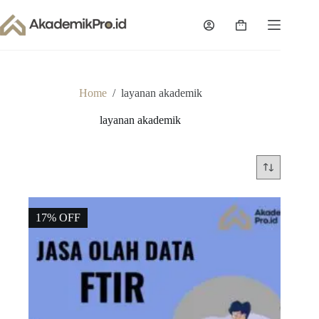
Skip
to
Shopping
content
cart
Home
/
layanan akademik
layanan akademik
17% OFF