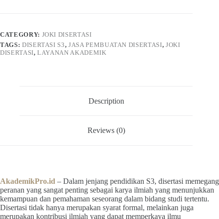
S3
Terpercaya
No.1
Indonesia
CATEGORY:
JOKI DISERTASI
quantity
TAGS:
DISERTASI S3
,
JASA PEMBUATAN DISERTASI
,
JOKI
DISERTASI
,
LAYANAN AKADEMIK
Description
Reviews (0)
AkademikPro.id
– Dalam jenjang pendidikan S3, disertasi memegang
peranan yang sangat penting sebagai karya ilmiah yang menunjukkan
kemampuan dan pemahaman seseorang dalam bidang studi tertentu.
Disertasi tidak hanya merupakan syarat formal, melainkan juga
merupakan kontribusi ilmiah yang dapat memperkaya ilmu