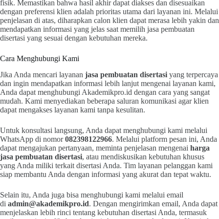
fisik. Memastikan bahwa hasil akhir dapat diakses dan disesuaikan
dengan preferensi klien adalah prioritas utama dari layanan ini. Melalui
penjelasan di atas, diharapkan calon klien dapat merasa lebih yakin dan
mendapatkan informasi yang jelas saat memilih jasa pembuatan
disertasi yang sesuai dengan kebutuhan mereka.
Cara Menghubungi Kami
Jika Anda mencari layanan
jasa pembuatan disertasi
yang terpercaya
dan ingin mendapatkan informasi lebih lanjut mengenai layanan kami,
Anda dapat menghubungi Akademikpro.id dengan cara yang sangat
mudah. Kami menyediakan beberapa saluran komunikasi agar klien
dapat mengakses layanan kami tanpa kesulitan.
Untuk konsultasi langsung, Anda dapat menghubungi kami melalui
WhatsApp di nomor
082398122966
. Melalui platform pesan ini, Anda
dapat mengajukan pertanyaan, meminta penjelasan mengenai
harga
jasa pembuatan disertasi
, atau mendiskusikan kebutuhan khusus
yang Anda miliki terkait disertasi Anda. Tim layanan pelanggan kami
siap membantu Anda dengan informasi yang akurat dan tepat waktu.
Selain itu, Anda juga bisa menghubungi kami melalui email
di
admin@akademikpro.id
. Dengan mengirimkan email, Anda dapat
menjelaskan lebih rinci tentang kebutuhan disertasi Anda, termasuk