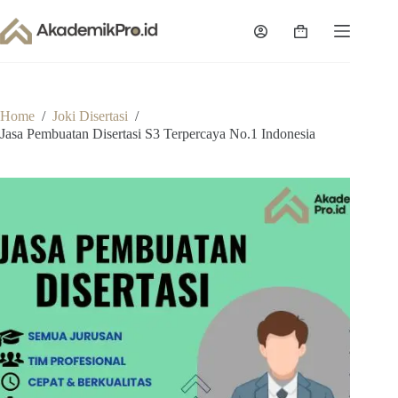
Skip
to
Shopping
content
cart
Home
/
Joki Disertasi
/
Jasa Pembuatan Disertasi S3 Terpercaya No.1 Indonesia