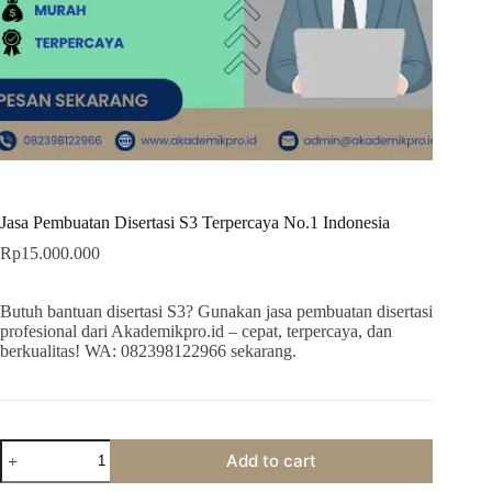
Jasa Pembuatan Disertasi S3 Terpercaya No.1 Indonesia
Rp
15.000.000
Butuh bantuan disertasi S3? Gunakan jasa pembuatan disertasi
profesional dari Akademikpro.id – cepat, terpercaya, dan
berkualitas! WA: 082398122966 sekarang.
Jasa
Add to cart
Pembuatan
Disertasi