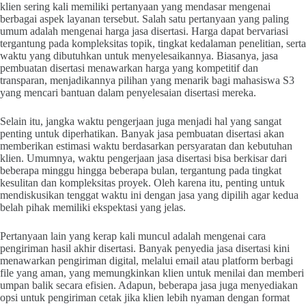
klien sering kali memiliki pertanyaan yang mendasar mengenai
berbagai aspek layanan tersebut. Salah satu pertanyaan yang paling
umum adalah mengenai harga jasa disertasi. Harga dapat bervariasi
tergantung pada kompleksitas topik, tingkat kedalaman penelitian, serta
waktu yang dibutuhkan untuk menyelesaikannya. Biasanya, jasa
pembuatan disertasi menawarkan harga yang kompetitif dan
transparan, menjadikannya pilihan yang menarik bagi mahasiswa S3
yang mencari bantuan dalam penyelesaian disertasi mereka.
Selain itu, jangka waktu pengerjaan juga menjadi hal yang sangat
penting untuk diperhatikan. Banyak jasa pembuatan disertasi akan
memberikan estimasi waktu berdasarkan persyaratan dan kebutuhan
klien. Umumnya, waktu pengerjaan jasa disertasi bisa berkisar dari
beberapa minggu hingga beberapa bulan, tergantung pada tingkat
kesulitan dan kompleksitas proyek. Oleh karena itu, penting untuk
mendiskusikan tenggat waktu ini dengan jasa yang dipilih agar kedua
belah pihak memiliki ekspektasi yang jelas.
Pertanyaan lain yang kerap kali muncul adalah mengenai cara
pengiriman hasil akhir disertasi. Banyak penyedia jasa disertasi kini
menawarkan pengiriman digital, melalui email atau platform berbagi
file yang aman, yang memungkinkan klien untuk menilai dan memberi
umpan balik secara efisien. Adapun, beberapa jasa juga menyediakan
opsi untuk pengiriman cetak jika klien lebih nyaman dengan format