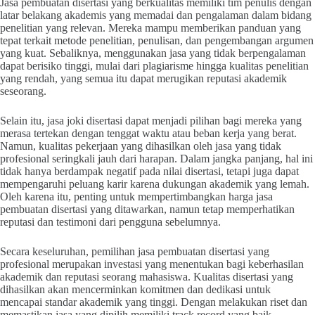
Jasa pembuatan disertasi yang berkualitas memiliki tim penulis dengan
latar belakang akademis yang memadai dan pengalaman dalam bidang
penelitian yang relevan. Mereka mampu memberikan panduan yang
tepat terkait metode penelitian, penulisan, dan pengembangan argumen
yang kuat. Sebaliknya, menggunakan jasa yang tidak berpengalaman
dapat berisiko tinggi, mulai dari plagiarisme hingga kualitas penelitian
yang rendah, yang semua itu dapat merugikan reputasi akademik
seseorang.
Selain itu, jasa joki disertasi dapat menjadi pilihan bagi mereka yang
merasa tertekan dengan tenggat waktu atau beban kerja yang berat.
Namun, kualitas pekerjaan yang dihasilkan oleh jasa yang tidak
profesional seringkali jauh dari harapan. Dalam jangka panjang, hal ini
tidak hanya berdampak negatif pada nilai disertasi, tetapi juga dapat
mempengaruhi peluang karir karena dukungan akademik yang lemah.
Oleh karena itu, penting untuk mempertimbangkan harga jasa
pembuatan disertasi yang ditawarkan, namun tetap memperhatikan
reputasi dan testimoni dari pengguna sebelumnya.
Secara keseluruhan, pemilihan jasa pembuatan disertasi yang
profesional merupakan investasi yang menentukan bagi keberhasilan
akademik dan reputasi seorang mahasiswa. Kualitas disertasi yang
dihasilkan akan mencerminkan komitmen dan dedikasi untuk
mencapai standar akademik yang tinggi. Dengan melakukan riset dan
memastikan jasa yang dipilih memiliki track record yang baik,