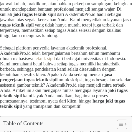
jadwal kuliah, praktikum, atau bahkan pekerjaan sampingan, keinginan
untuk mendapatkan bantuan profesional menjadi sangat wajar. Di
sinilah
joki tugas teknik sipil
dari AkademikPro.id hadir sebagai
jawaban atas segala keresahan Anda. Kami menyediakan layanan
jasa
tugas teknik sipil
yang tidak hanya murah, tetapi juga terbaik dan
terpercaya, memastikan setiap tugas Anda selesai dengan kualitas
tinggi tanpa menguras kantong.
Sebagai platform penyedia layanan akademik profesional,
AkademikPro.id telah berpengalaman bertahun-tahun membantu
ribuan mahasiswa
teknik sipil
dari berbagai universitas di Indonesia.
Kami memahami betul bahwa setiap tugas memiliki karakteristik
berbeda, sehingga pendekatan kami selalu disesuaikan dengan
kebutuhan spesifik klien. Apakah Anda sedang mencari
jasa
pengerjaan tugas teknik sipil
untuk skripsi, tugas besar, atau sekadar
asistensi gambar teknik? AkademikPro.id siap menjadi mitra terbaik
Anda. Artikel ini akan mengupas tuntas mengapa layanan
joki tugas
teknik sipil
kami layak Anda andalkan, bagaimana proses
pemesanannya, testimoni nyata dari klien, hingga
harga joki tugas
teknik sipil
yang transparan dan kompetitif.
Table of Contents