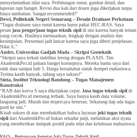
menyelamatkan nilai saya. Perhitungan runut, gambar detail, dan
laporan rapi banget. Revisi dua kali dari dosen juga dikerjakan tanpa
biaya tambahan. Sangat recommended!”
Dewi, Politeknik Negeri Semarang – Desain Drainase Perkotaan
“Tugas drainase saya rumit karena harus pakai HEC-RAS. Saya
pesan
jasa pengerjaan tugas teknik sipil
di sini karena banyak teman
yang cocok. Hasilnya memuaskan, lengkap dengan analisis dan
kesimpulan. Presentasi jadi lancar karena saya juga diberi penjelasan.
Nilai A.”
Andre, Universitas Gadjah Mada – Skripsi Geoteknik
“Skripsi saya terkait stabilitas lereng dengan PLAXIS. Tim
AkademikPro.id paham banget konsepnya. Mereka bantu saya dari
olah data sampai bab 5. Harga bersahabat untuk dompet mahasiswa.
Terima kasih banyak, sidang saya sukses!”
Sinta, Institut Teknologi Bandung – Tugas Manajemen
Konstruksi
“RAB dan kurva S saya dikerjakan cepat.
Jasa tugas teknik sipil
di
AkademikPro.id memang terbaik. Saya hanya kasih data volume,
langsung jadi. Murah dan terpercaya beneran. Sekarang tiap ada tugas
pasti ke sini.”
Kisah sukses di atas membuktikan bahwa layanan
joki tugas teknik
sipil
dari AkademikPro.id bukan sekadar janji, melainkan aksi nyata
yang memberikan dampak positif pada nilai dan kelulusan mahasiswa.
FAQ – Pertanyaan Seputar Joki Tugas Teknik Sipil