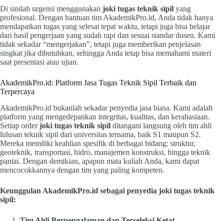
Di sinilah urgensi menggunakan
joki tugas teknik sipil
yang
profesional. Dengan bantuan tim AkademikPro.id, Anda tidak hanya
mendapatkan tugas yang selesai tepat waktu, tetapi juga bisa belajar
dari hasil pengerjaan yang sudah rapi dan sesuai standar dosen. Kami
tidak sekadar “mengerjakan”, tetapi juga memberikan penjelasan
singkat jika dibutuhkan, sehingga Anda tetap bisa memahami materi
saat presentasi atau ujian.
AkademikPro.id: Platform Jasa Tugas Teknik Sipil Terbaik dan
Terpercaya
AkademikPro.id bukanlah sekadar penyedia jasa biasa. Kami adalah
platform yang mengedepankan integritas, kualitas, dan kerahasiaan.
Setiap order
joki tugas teknik sipil
ditangani langsung oleh tim ahli
lulusan teknik sipil dari universitas ternama, baik S1 maupun S2.
Mereka memiliki keahlian spesifik di berbagai bidang: struktur,
geoteknik, transportasi, hidro, manajemen konstruksi, hingga teknik
pantai. Dengan demikian, apapun mata kuliah Anda, kami dapat
mencocokkannya dengan tim yang paling kompeten.
Keunggulan AkademikPro.id sebagai penyedia joki tugas teknik
sipil:
Tim Ahli Berpengalaman dan Terseleksi Ketat