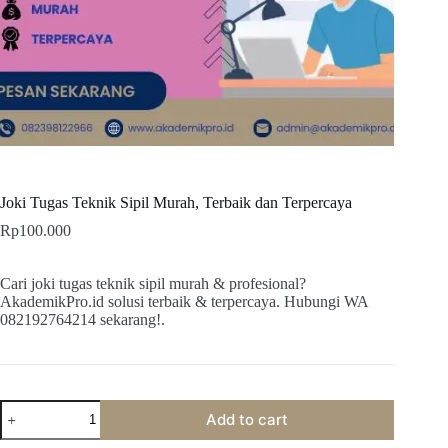
Joki Tugas Teknik Sipil Murah, Terbaik dan Terpercaya
Rp
100.000
Cari joki tugas teknik sipil murah & profesional?
AkademikPro.id solusi terbaik & terpercaya. Hubungi WA
082192764214 sekarang!.
Joki
Add to cart
Tugas
Teknik