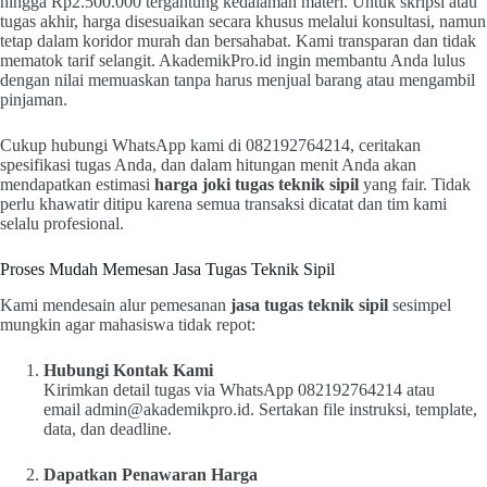
hingga Rp2.500.000 tergantung kedalaman materi. Untuk skripsi atau
tugas akhir, harga disesuaikan secara khusus melalui konsultasi, namun
tetap dalam koridor murah dan bersahabat. Kami transparan dan tidak
mematok tarif selangit. AkademikPro.id ingin membantu Anda lulus
dengan nilai memuaskan tanpa harus menjual barang atau mengambil
pinjaman.
Cukup hubungi WhatsApp kami di 082192764214, ceritakan
spesifikasi tugas Anda, dan dalam hitungan menit Anda akan
mendapatkan estimasi
harga joki tugas teknik sipil
yang fair. Tidak
perlu khawatir ditipu karena semua transaksi dicatat dan tim kami
selalu profesional.
Proses Mudah Memesan Jasa Tugas Teknik Sipil
Kami mendesain alur pemesanan
jasa tugas teknik sipil
sesimpel
mungkin agar mahasiswa tidak repot:
Hubungi Kontak Kami
Kirimkan detail tugas via WhatsApp 082192764214 atau
email
admin@akademikpro.id
. Sertakan file instruksi, template,
data, dan deadline.
Dapatkan Penawaran Harga