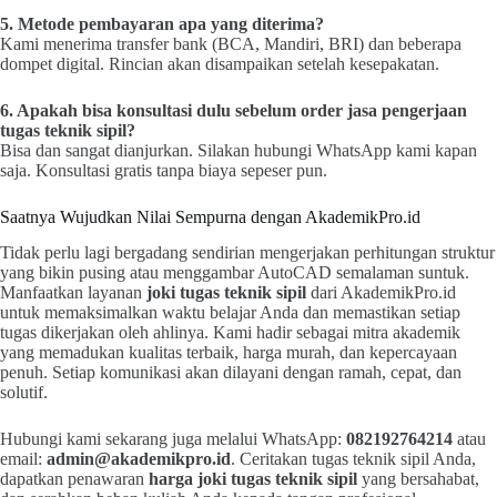
5. Metode pembayaran apa yang diterima?
Kami menerima transfer bank (BCA, Mandiri, BRI) dan beberapa
dompet digital. Rincian akan disampaikan setelah kesepakatan.
6. Apakah bisa konsultasi dulu sebelum order
jasa pengerjaan
tugas teknik sipil
?
Bisa dan sangat dianjurkan. Silakan hubungi WhatsApp kami kapan
saja. Konsultasi gratis tanpa biaya sepeser pun.
Saatnya Wujudkan Nilai Sempurna dengan AkademikPro.id
Tidak perlu lagi bergadang sendirian mengerjakan perhitungan struktur
yang bikin pusing atau menggambar AutoCAD semalaman suntuk.
Manfaatkan layanan
joki tugas teknik sipil
dari AkademikPro.id
untuk memaksimalkan waktu belajar Anda dan memastikan setiap
tugas dikerjakan oleh ahlinya. Kami hadir sebagai mitra akademik
yang memadukan kualitas terbaik, harga murah, dan kepercayaan
penuh. Setiap komunikasi akan dilayani dengan ramah, cepat, dan
solutif.
Hubungi kami sekarang juga melalui WhatsApp:
082192764214
atau
email:
admin@akademikpro.id
. Ceritakan tugas teknik sipil Anda,
dapatkan penawaran
harga joki tugas teknik sipil
yang bersahabat,