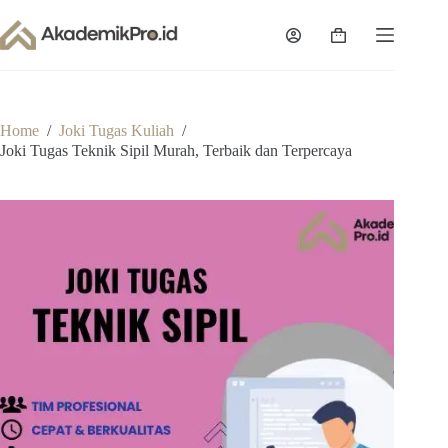
Skip
to
Shopping
content
cart
Home
/
Joki Tugas Kuliah
/
Joki Tugas Teknik Sipil Murah, Terbaik dan Terpercaya