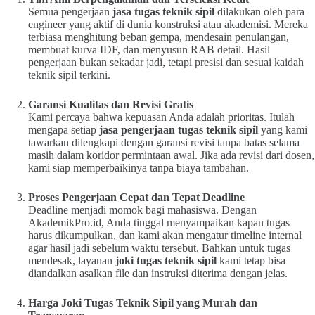
Semua pengerjaan
jasa tugas teknik sipil
dilakukan oleh para
engineer yang aktif di dunia konstruksi atau akademisi. Mereka
terbiasa menghitung beban gempa, mendesain penulangan,
membuat kurva IDF, dan menyusun RAB detail. Hasil
pengerjaan bukan sekadar jadi, tetapi presisi dan sesuai kaidah
teknik sipil terkini.
Garansi Kualitas dan Revisi Gratis
Kami percaya bahwa kepuasan Anda adalah prioritas. Itulah
mengapa setiap
jasa pengerjaan tugas teknik sipil
yang kami
tawarkan dilengkapi dengan garansi revisi tanpa batas selama
masih dalam koridor permintaan awal. Jika ada revisi dari dosen,
kami siap memperbaikinya tanpa biaya tambahan.
Proses Pengerjaan Cepat dan Tepat Deadline
Deadline menjadi momok bagi mahasiswa. Dengan
AkademikPro.id, Anda tinggal menyampaikan kapan tugas
harus dikumpulkan, dan kami akan mengatur timeline internal
agar hasil jadi sebelum waktu tersebut. Bahkan untuk tugas
mendesak, layanan
joki tugas teknik sipil
kami tetap bisa
diandalkan asalkan file dan instruksi diterima dengan jelas.
Harga Joki Tugas Teknik Sipil yang Murah dan