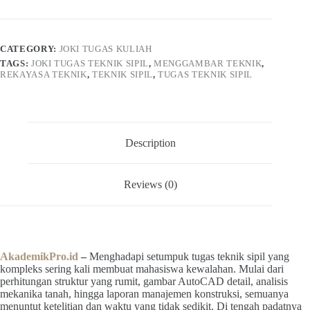
Sipil
Murah,
Terbaik
dan
CATEGORY:
JOKI TUGAS KULIAH
Terpercaya
TAGS:
JOKI TUGAS TEKNIK SIPIL
,
MENGGAMBAR TEKNIK
,
quantity
REKAYASA TEKNIK
,
TEKNIK SIPIL
,
TUGAS TEKNIK SIPIL
Description
Reviews (0)
AkademikPro.id
–
Menghadapi setumpuk tugas teknik sipil yang
kompleks sering kali membuat mahasiswa kewalahan. Mulai dari
perhitungan struktur yang rumit, gambar AutoCAD detail, analisis
mekanika tanah, hingga laporan manajemen konstruksi, semuanya
menuntut ketelitian dan waktu yang tidak sedikit. Di tengah padatnya