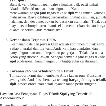
Transparan
Banyak yang beranggapan bahwa kualitas baik pasti mahal.
AkademikPro.id mematahkan stigma itu. Kami
menawarkan
harga joki tugas teknik sipil
yang ramah kantong
mahasiswa. Biaya dihitung berdasarkan tingkat kesulitan, jumlah
halaman, dan deadline, bukan berdasarkan asal mahal. Tidak ada
biaya tersembunyi karena kami selalu memberikan rincian harga
di awal sebelum Anda memutuskan.
Kerahasiaan Terjamin 100%
Keamanan data dan privasi klien adalah komitmen mutlak kami.
Setiap interaksi dan file yang Anda kirimkan dienkripsi dan
hanya digunakan untuk keperluan pengerjaan. Tidak ada nama
Anda yang disebarluaskan. Sebagai penyedia
joki tugas teknik
sipil
profesional, kami menjunjung tinggi etika kerahasiaan.
Layanan 24/7 via WhatsApp dan Email
Tim support kami siap membantu Anda kapan pun. Konsultasi
awal gratis. Anda bisa bertanya tentang
harga joki tugas teknik
sipil
, proses order, atau detail layanan tanpa perlu sungkan.
Layanan Jasa Pengerjaan Tugas Teknik Sipil yang Tersedia di
AkademikPro.id
Ruang lingkup teknik sipil sangat luas. Agar Anda mendapatkan