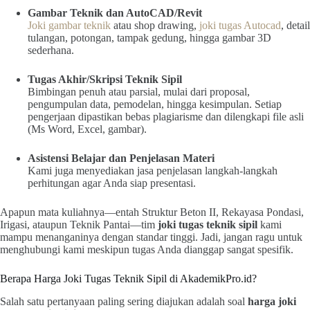
Gambar Teknik dan AutoCAD/Revit
Joki gambar teknik
atau shop drawing,
joki tugas Autocad
, detail
tulangan, potongan, tampak gedung, hingga gambar 3D
sederhana.
Tugas Akhir/Skripsi Teknik Sipil
Bimbingan penuh atau parsial, mulai dari proposal,
pengumpulan data, pemodelan, hingga kesimpulan. Setiap
pengerjaan dipastikan bebas plagiarisme dan dilengkapi file asli
(Ms Word, Excel, gambar).
Asistensi Belajar dan Penjelasan Materi
Kami juga menyediakan jasa penjelasan langkah-langkah
perhitungan agar Anda siap presentasi.
Apapun mata kuliahnya—entah Struktur Beton II, Rekayasa Pondasi,
Irigasi, ataupun Teknik Pantai—tim
joki tugas teknik sipil
kami
mampu menanganinya dengan standar tinggi. Jadi, jangan ragu untuk
menghubungi kami meskipun tugas Anda dianggap sangat spesifik.
Berapa Harga Joki Tugas Teknik Sipil di AkademikPro.id?
Salah satu pertanyaan paling sering diajukan adalah soal
harga joki